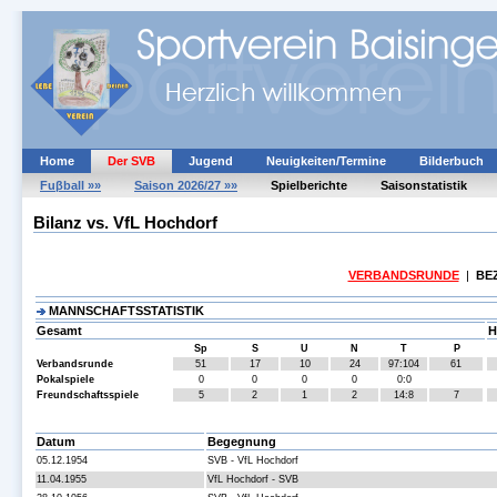
Home
Der SVB
Jugend
Neuigkeiten/Termine
Bilderbuch
Fuβball »»
Saison 2026/27 »»
Spielberichte
Saisonstatistik
Bilanz vs. VfL Hochdorf
VERBANDSRUNDE
|
BE
MANNSCHAFTSSTATISTIK
Gesamt
H
Sp
S
U
N
T
P
Verbandsrunde
51
17
10
24
97:104
61
Pokalspiele
0
0
0
0
0:0
Freundschaftsspiele
5
2
1
2
14:8
7
Datum
Begegnung
05.12.1954
SVB - VfL Hochdorf
11.04.1955
VfL Hochdorf - SVB