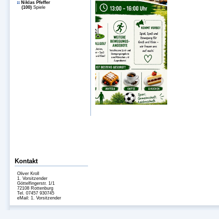
Niklas Pfeffer
(100)
Spiele
Kontakt
Oliver Kroll
1. Vorsitzender
Göttelfingerstr. 1/1
72108 Rottenburg
Tel. 07457 930745
eMail:
1. Vorsitzender